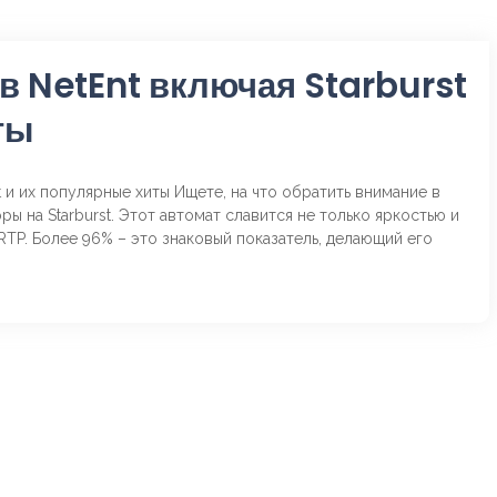
в NetEnt включая Starburst
ты
t и их популярные хиты Ищете, на что обратить внимание в
ы на Starburst. Этот автомат славится не только яркостью и
TP. Более 96% – это знаковый показатель, делающий его