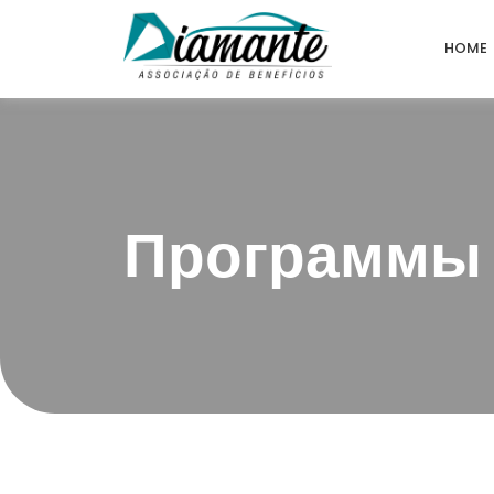
HOME
Программы 