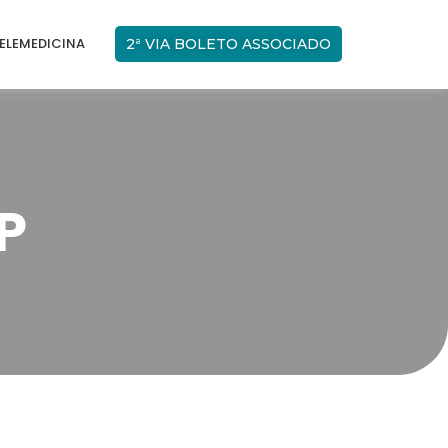
ELEMEDICINA
2ª VIA BOLETO ASSOCIADO
P